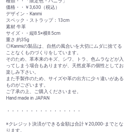
種類・・「限定色・バニラ」
価格・・￥3,630（税込）
デザイン・Kanmi
スペック・ストラップ：13cm
素材 牛革
サイズ・・縦8.5×横8.5cm
重さ 約35g
◎Kanmiの製品は、自然の風合いを大切にムダに捨てる
お買い物を続ける
カートへ進む
ことなくものづくりをしています。
そのため、革本来のキズ、シワ、トラ、色ムラなどが入
ってしまう場合もありますが、天然皮革の個性としてお
楽しみ下さい。
また手製作のため、サイズや革の出方に少々違いがある
ものがございます。
ご了承の上、ご購入くださいませ。
Hand made in JAPAN
・・・・・・・・・・・・・・・・
※クレジット決済ができる金額は合計￥20,000-までとな
ります。