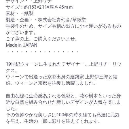
デザイン・・上野リチ
サイズ：約153×211×厚さ45ｍｍ
素材・・紙製
製造・企画・・株式会社青幻舎/草紙堂
手製作のため、サイズや柄の出方に少々違いがあるもの
がございます。
ご了承の上、ご購入くださいませ。
Made in JAPAN
・・・・・・・・・・・・・・・・
19世紀ウィーンに生まれたデザイナー、上野リチ・リッ
クス。
ウィーンで出逢った京都出身の建築家 上野伊三郎と結
婚。ウィーンと京都を往復し活躍しました。
自由な線に生命感あふれる色彩と、花や樹木といった身
近な自然を組み合わせた新しいデザインが人気を博しま
した。
その色鮮やかな美しさは100年の時を経ても私達に元気
を与え、生活の一部に彩りを添えてくれます。