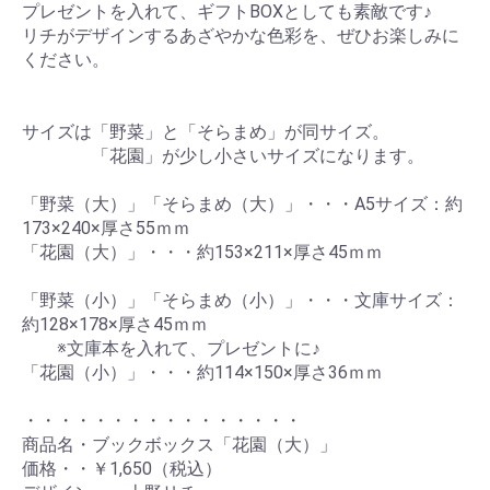
プレゼントを入れて、ギフトBOXとしても素敵です♪
リチがデザインするあざやかな色彩を、ぜひお楽しみに
ください。
サイズは「野菜」と「そらまめ」が同サイズ。
「花園」が少し小さいサイズになります。
「野菜（大）」「そらまめ（大）」・・・A5サイズ：約
173×240×厚さ55ｍｍ
「花園（大）」・・・約153×211×厚さ45ｍｍ
「野菜（小）」「そらまめ（小）」・・・文庫サイズ：
約128×178×厚さ45ｍｍ
※文庫本を入れて、プレゼントに♪
お買い物を続ける
カートへ進む
「花園（小）」・・・約114×150×厚さ36ｍｍ
・・・・・・・・・・・・・・・・
商品名・ブックボックス「花園（大）」
価格・・￥1,650（税込）