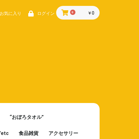
0
￥0
お気に入り
ログイン
“おぼろタオル”
etc
食品雑貨
アクセサリー