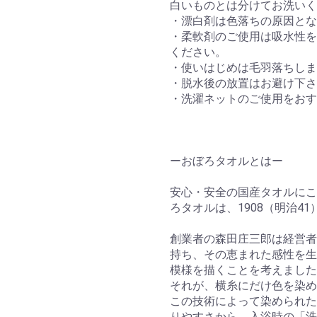
白いものとは分けてお洗いく
・漂白剤は色落ちの原因とな
・柔軟剤のご使用は吸水性を
ください。
・使いはじめは毛羽落ちしま
・脱水後の放置はお避け下さ
・洗濯ネットのご使用をおす
ーおぼろタオルとはー
安心・安全の国産タオルにこ
ろタオルは、1908（明治4
創業者の森田庄三郎は経営者
持ち、その恵まれた感性を生
模様を描くことを考えました
それが、横糸にだけ色を染め
この技術によって染められた
りやすさから、入浴時の「洗